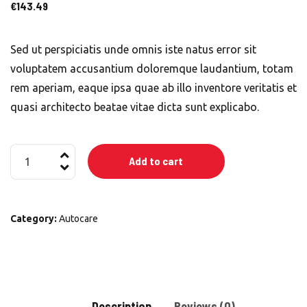
€
143.49
Sed ut perspiciatis unde omnis iste natus error sit
voluptatem accusantium doloremque laudantium, totam
rem aperiam, eaque ipsa quae ab illo inventore veritatis et
quasi architecto beatae vitae dicta sunt explicabo.
Tire
Add to cart
with
Brake
Unit
Category:
Autocare
quantity
Description
Reviews (0)