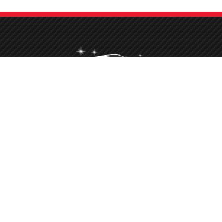
Nettoyage Esthétique Detailing Auto Moto Bateau
Le service que vous méritez
CA
info@cleanpaca.com
Lundi au Samedi :
I
08:00 - 19:00
ON