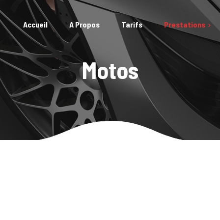
Accueil
A Propos
Tarifs
Prestations
Lavage extérieur
Autos
Motos
Galeri
Nettoyage intérieur
Motos
Galeri
Classique
Bateaux
Galeri
Vente / Leasing
Galerie
Pack Premium