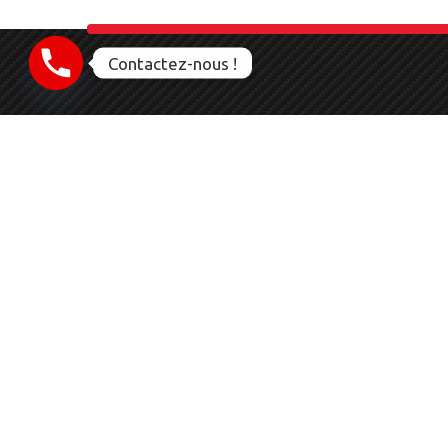
Contactez-nous !
06 23 28 56 83
CLEAN PA
83136
ROCBAR